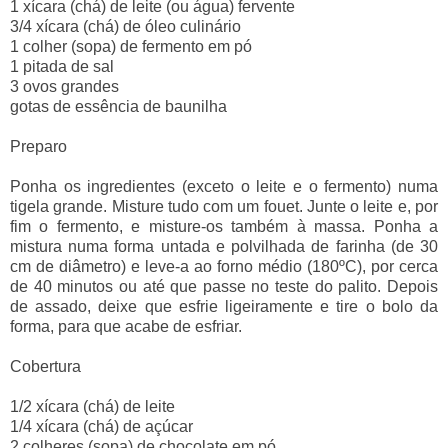
1 xícara (chá) de leite (ou água) fervente
3/4 xícara (chá) de óleo culinário
1 colher (sopa) de fermento em pó
1 pitada de sal
3 ovos grandes
gotas de essência de baunilha
Preparo
Ponha os ingredientes (exceto o leite e o fermento) numa
tigela grande. Misture tudo com um fouet. Junte o leite e, por
fim o fermento, e misture-os também à massa. Ponha a
mistura numa forma untada e polvilhada de farinha (de 30
cm de diâmetro) e leve-a ao forno médio (180ºC), por cerca
de 40 minutos ou até que passe no teste do palito. Depois
de assado, deixe que esfrie ligeiramente e tire o bolo da
forma, para que acabe de esfriar.
Cobertura
1/2 xícara (chá) de leite
1/4 xícara (chá) de açúcar
2 colheres (sopa) de chocolate em pó